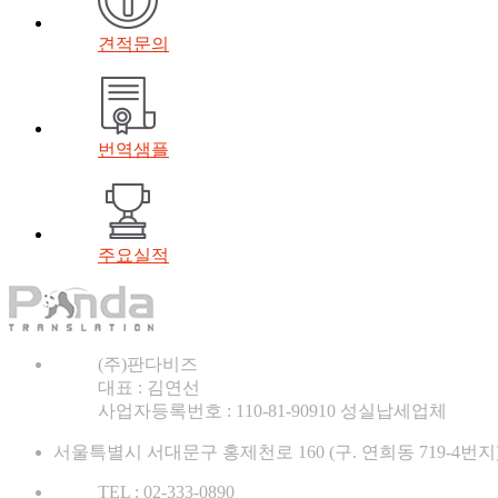
견적문의
번역샘플
주요실적
(주)판다비즈
대표 : 김연선
사업자등록번호 : 110-81-90910 성실납세업체
서울특별시 서대문구 홍제천로 160 (구. 연희동 719-4번지
TEL : 02-333-0890