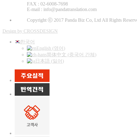
FAX : 02-6008-7698
E-mail : info@pandatranslation.com
Copyright ⓒ 2017 Panda Biz Co, Ltd All Rights Reserv
Design by CROSSDESIGN
한국어
English
(
영어
)
简体中文
(
중국어 간체
)
日本語
(
일어
)